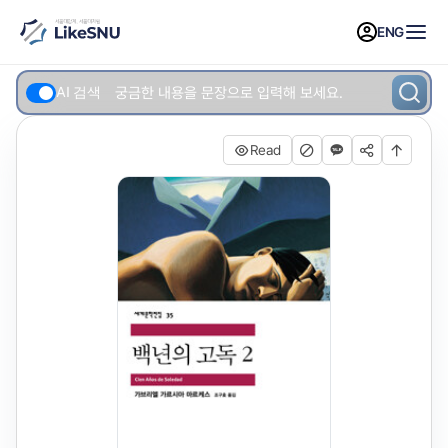
to
ENG
content)
AI 검색
Read