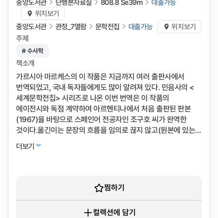
중앙도서관
단행본자료실
808.8 Se39m
대출가능
위치보기
중앙도서관
관정_7열람
문학전집
대출가능
위치보기
주제
# 수사학
책소개
가르시아 마르케스의 이 작품은 지금까지 여러 출판사에서
번역되었고, 국내 독자들에게도 많이 알려져 있다. 민음사의 <
세계문학전집> 시리즈로 나온 이번 번역은 이 작품의
에이전시와 독점 계약하여 아르헨티나에서 처음 출판된 판본
(1967)을 바탕으로 스페인어 전공자인 조구호 씨가 완역한
것이다.옮긴이는 문장의 흐름을 임의로 끊지 않고(원본에 있는
구두점과 번역서에 있는 구두점이 같다), 단락 구분을 임의로
더보기
하지 않는 등 ''스페인어로 씌어진 원본을 <단 하나의 가감도
없이> 번역하려 노력''했다. 번역 과정에서 필요한 우리말
교열이나 윤문에도 주의를 기울였고, 독자들의 이해를 돕기 위해
필요한 부분에서는 각주를 사용하고 있다.저자가 23년 동안
찜하기
생각하고 18개월에 걸쳐 집필했다는 이 작품은 첫 출간하자마자
세계적인 작품이 되었고, 마르케스에게 노벨상을 안겨주었다.
컬렉션에 담기
신화적 요소를 도입하여 마꼰도라는 도시의 건설과 비극, 한